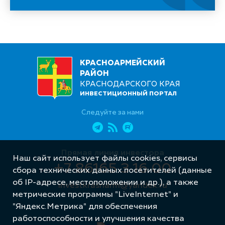
КРАСНОАРМЕЙСКИЙ
РАЙОН
КРАСНОДАРСКОГО КРАЯ
ИНВЕСТИЦИОННЫЙ ПОРТАЛ
Следуйте за нами
Прямая линия инвестора
Наш сайт использует файлы cookies, сервисы
+7 86165 3 16 00
сбора технических данных посетителей (данные
об IP-адресе, местоположении и др.), а также
investkrasnarm@yandex.ru
метрические программы "LiveInternet" и
"Яндекс.Метрика" для обеспечения
работоспособности и улучшения качества