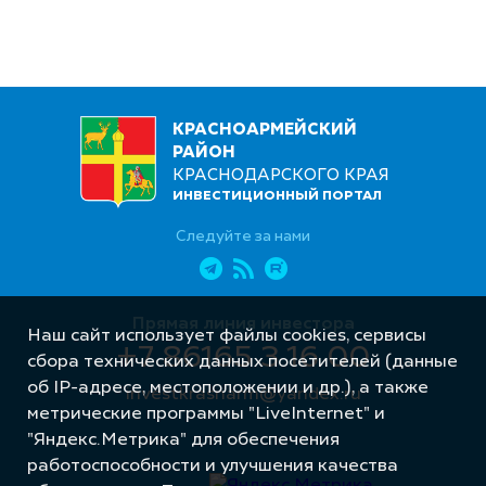
КРАСНОАРМЕЙСКИЙ
РАЙОН
КРАСНОДАРСКОГО КРАЯ
ИНВЕСТИЦИОННЫЙ ПОРТАЛ
Следуйте за нами
Прямая линия инвестора
Наш сайт использует файлы cookies, сервисы
+7 86165 3 16 00
сбора технических данных посетителей (данные
об IP-адресе, местоположении и др.), а также
investkrasnarm@yandex.ru
метрические программы "LiveInternet" и
"Яндекс.Метрика" для обеспечения
работоспособности и улучшения качества